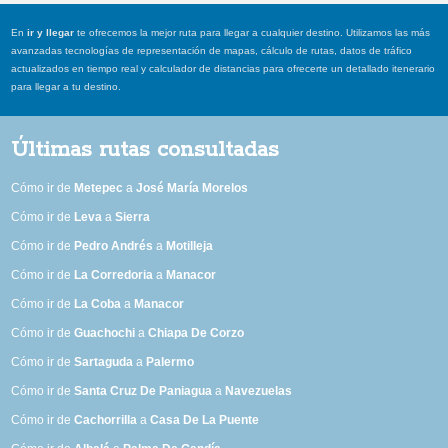
En
ir y llegar
te ofrecemos la mejor ruta para llegar a cualquier destino. Utilizamos las más
avanzadas tecnologías de representación de mapas, cálculo de rutas, datos de tráfico
actualizados en tiempo real y calculador de distancias para ofrecerte un detallado itenerario
para llegar a tu destino.
Últimas rutas consultadas
Cómo ir de
Metepec
a
José María Morelos
Cómo ir de
Leva
a
Sierra
Cómo ir de
Pedro Andrés
a
Motilleja
Cómo ir de
La Corredoria
a
Manacor
Cómo ir de
La Coba
a
Manacor
Cómo ir de
Guachochi
a
Chiapa De Corzo
Cómo ir de
Sartaguda
a
Palermo
Cómo ir de
Santa Cruz De Paniagua
a
Navezuelas
Cómo ir de
Cachorrilla
a
Casa De La Puente