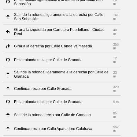
26
Sebastián
m
Salir de la rotonda ligeramente a la derecha por Calle
161
San Sebastián
m
Girar a la izquierda por Carretera Puertollano - Ciudad
40
Real
m
256
Girar a la derecha por Calle Conde Valmaseda
m
12
En la rotonda recto por Calle de Granada
m
Salir de la rotonda ligeramente a la derecha por Calle de
23
Granada
m
320
Continuar recto por Calle Granada
m
En la rotonda recto por Calle de Granada
5 m
85
Salir de la rotonda recto por Calle de Granada
m
557
Continuar recto por Calle Apartadero Calatrava
m