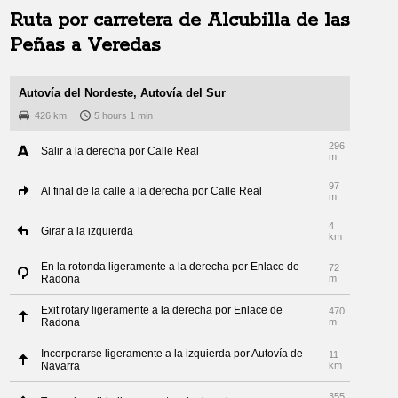
Ruta por carretera de
Alcubilla de las
Peñas
a
Veredas
Autovía del Nordeste, Autovía del Sur
426 km
5 hours 1 min
296
Salir a la derecha por Calle Real
m
97
Al final de la calle a la derecha por Calle Real
m
4
Girar a la izquierda
km
En la rotonda ligeramente a la derecha por Enlace de
72
Radona
m
Exit rotary ligeramente a la derecha por Enlace de
470
Radona
m
Incorporarse ligeramente a la izquierda por Autovía de
11
Navarra
km
355