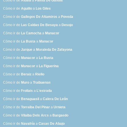
Cómo ir de
Albalá
a
Palma De Gandía
Cómo ir de
Aguillo
a
Los Giles
Cómo ir de
Gallegos De Altamiros
a
Poveda
Cómo ir de
Las Caldas De Besaya
a
Desojo
Cómo ir de
La Camocha
a
Manacor
Cómo ir de
La Busta
a
Manacor
Cómo ir de
Jarque
a
Moraleda De Zafayona
Cómo ir de
Manacor
a
La Busta
Cómo ir de
Manacor
a
La Figuerina
Cómo ir de
Beraiz
a
Riello
Cómo ir de
Muro
a
Traibuenas
Cómo ir de
Frollais
a
L'estrada
Cómo ir de
Benaguasil
a
Calera De León
Cómo ir de
Torralba Del Pinar
a
Urnieta
Cómo ir de
Vilalba Dels Arcs
a
Bargaedo
Cómo ir de
Navafría
a
Casas De Abajo