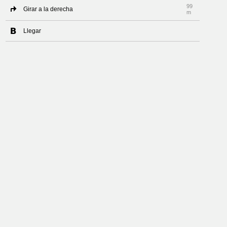
99
Girar a la derecha
m
Llegar