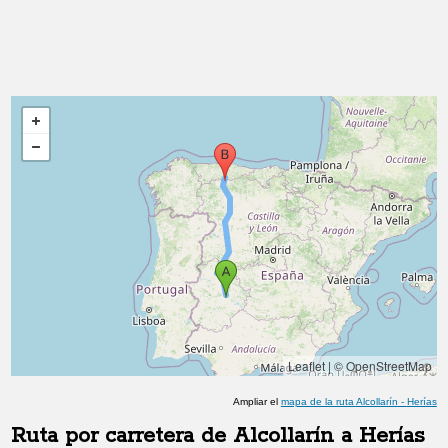
Leaflet
|
© OpenStreetMap
Ampliar el
mapa de la ruta
Alcollarín
-
Herías
Ruta por carretera de
Alcollarín
a
Herías