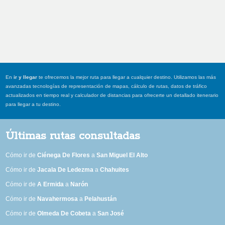
En
ir y llegar
te ofrecemos la mejor ruta para llegar a cualquier destino. Utilizamos las más
avanzadas tecnologías de representación de mapas, cálculo de rutas, datos de tráfico
actualizados en tiempo real y calculador de distancias para ofrecerte un detallado itenerario
para llegar a tu destino.
Últimas rutas consultadas
Cómo ir de
Ciénega De Flores
a
San Miguel El Alto
Cómo ir de
Jacala De Ledezma
a
Chahuites
Cómo ir de
A Ermida
a
Narón
Cómo ir de
Navahermosa
a
Pelahustán
Cómo ir de
Olmeda De Cobeta
a
San José