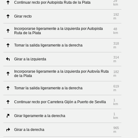
29
Continuar recto por Autopista Ruta de la Plata
km
192
Girar recto
m
Incorporarse ligeramente a la izquierda por Autopista
48
Ruta de la Plata
km
318
Tomar la salida ligeramente a la derecha
m
314
Girar a la izquierda
m
Incorporarse ligeramente a la izquierda por Autovía Ruta
182
de la Plata
m
619
Tomar la salida ligeramente a la derecha
m
1
Continuar recto por Carretera Gijón a Puerto de Sevilla
km
1
Girar ligeramente a la derecha
km
965
Girar a la derecha
m