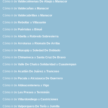
Cómo ir de
Valdecolmenas De Abajo
a
Manacor
Cómo ir de
Valdecañas
a
Manacor
Cómo ir de
Valdecabrillas
a
Manacor
Cómo ir de
Rebollar
a
Villasante
Cómo ir de
Puértolas
a
Binué
Cómo ir de
Abella
a
Robredo Sobresierra
Cómo ir de
Arroturas
a
Riomalo De Arriba
Cómo ir de
Muxupip
a
Soledad De Doblado
Cómo ir de
Chinameca
a
Santa Cruz De Bravo
Cómo ir de
Valle De Chalco Solidaridad
a
Cuautempan
Cómo ir de
Acatlán De Juárez
a
Trancoso
Cómo ir de
Pacula
a
Alcozauca De Guerrero
Cómo ir de
Aldeacentenera
a
Vigo
Cómo ir de
Les Preses
a
Terminón
Cómo ir de
Villardondiego
a
Castriciones
Cómo ir de
Valporquero De Torío
a
Jumilla