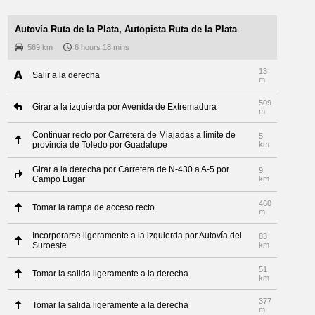
Autovía Ruta de la Plata, Autopista Ruta de la Plata
569 km
6 hours 18 mins
13
Salir a la derecha
m
509
Girar a la izquierda por Avenida de Extremadura
m
Continuar recto por Carretera de Miajadas a límite de
5
provincia de Toledo por Guadalupe
km
Girar a la derecha por Carretera de N-430 a A-5 por
9
Campo Lugar
km
460
Tomar la rampa de acceso recto
m
Incorporarse ligeramente a la izquierda por Autovía del
83
Suroeste
km
51
Tomar la salida ligeramente a la derecha
km
377
Tomar la salida ligeramente a la derecha
m