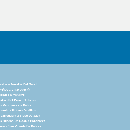
ordoa
a
Torralba Del Moral
 Viñao
a
Villavaquerín
biales
a
Mendívil
stras Del Pozo
a
Talltendre
as Pedroñeras
a
Robra
alcedo
a
Rábano De Aliste
sparreguera
a
Sieso De Jaca
as Ruedas De Ocón
a
Bañobárez
rrío
a
San Vicente De Robres