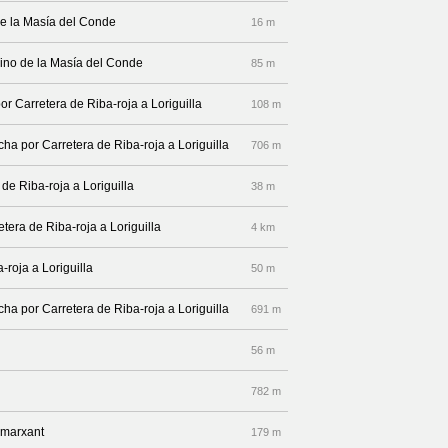
de la Masía del Conde
16 m
mino de la Masía del Conde
85 m
or Carretera de Riba-roja a Loriguilla
108 m
cha por Carretera de Riba-roja a Loriguilla
706 m
de Riba-roja a Loriguilla
38 m
etera de Riba-roja a Loriguilla
4 km
-roja a Loriguilla
50 m
cha por Carretera de Riba-roja a Loriguilla
691 m
56 m
782 m
lamarxant
179 m