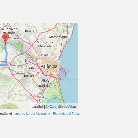
Leaflet
|
© OpenStreetMap
mpliar el
mapa de la ruta
Alborache
-
Ribarroja del Turia