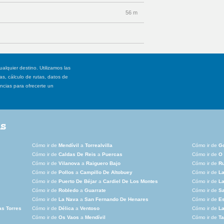
56 m
ualquier destino. Utilizamos las
, cálculo de rutas, datos de
ancias para ofrecerte un
as
Cómo ir de
Mendívil
a
Torrealvilla
Cómo ir de
G
Cómo ir de
Caldas De Reis
a
Puercas
Cómo ir de
O
Cómo ir de
Vilanova
a
Raiguero Bajo
Cómo ir de
Ru
Cómo ir de
Pollos
a
Campillo De Altobuey
Cómo ir de
La
Cómo ir de
Puerto De Béjar
a
Cardiel De Los Montes
Cómo ir de
L
Cómo ir de
Robledo
a
Guarrate
Cómo ir de
S
Cómo ir de
La Nava
a
San Fernando De Henares
Cómo ir de
E
as Torres
Cómo ir de
Délica
a
Ventoso
Cómo ir de
L
Cómo ir de
Os Vaos
a
Mendívil
Cómo ir de
Ta