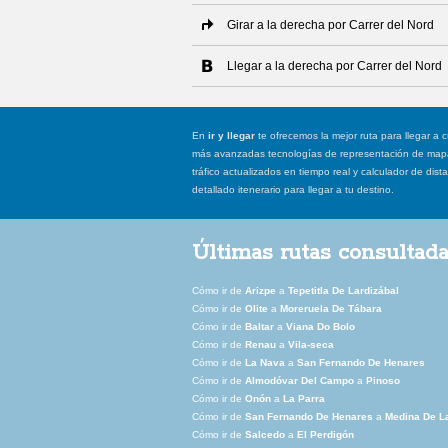
Girar a la derecha por Carrer del Nord
Llegar a la derecha por Carrer del Nord
En
ir y llegar
te ofrecemos la mejor ruta para llegar a c
más avanzadas tecnologías de representación de mapas
tráfico actualizados en tiempo real y calculador de dist
detallado itenerario para llegar a tu destino.
Últimas rutas consultad
Cómo ir de
Arizpe
a
Tepetitla De Lardizábal
Cómo ir de
Olite
a
Moreruela De Tábara
Cómo ir de
Baltar
a
Viana Do Bolo
Cómo ir de
Renau
a
Vila-seca
Cómo ir de
La Nava
a
San Fernando De Henares
Cómo ir de
Almodóvar Del Campo
a
Pinoso
Cómo ir de
Onón
a
La Parra
Cómo ir de
San Fernando De Henares
a
Medina De L
Cómo ir de
Salcedo
a
El Perdigón