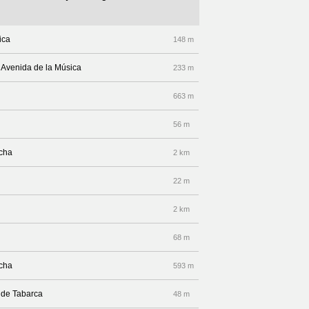
ica
148 m
r Avenida de la Música
233 m
663 m
56 m
echa
2 km
22 m
2 km
68 m
echa
593 m
a de Tabarca
48 m