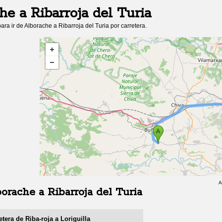
che
a
Ribarroja del Turia
ara ir de
Alborache
a
Ribarroja del Turia
por carretera.
A
borache
a
Ribarroja del Turia
etera de Riba-roja a Loriguilla