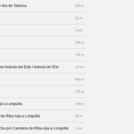
e Isla de Tabarca
929 m
22 m
2 km
306 m
136 m
or Autovía del Este / Autovia de l'Est
16 km
a
640 m
725 m
a a Loriguilla
184 m
de Riba-roja a Loriguilla
56 m
cha por Carretera de Riba-roja a Loriguilla
1 km