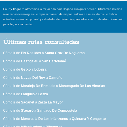
En
ir y llegar
te ofrecemos la mejor ruta para llegar a cualquier destino. Utilizamos las más
avanzadas tecnologías de representación de mapas, cálculo de rutas, datos de tráfico
actualizados en tiempo real y calculador de distancias para ofrecerte un detallado itenerario
para llegar a tu destino.
Últimas rutas consultadas
Cómo ir de
Els Rosildos
a
Santa Cruz De Nogueras
Cómo ir de
Castigaleu
a
San Bartolomé
Cómo ir de
Getxo
a
Lobeira
Cómo ir de
Navas Del Rey
a
Camuño
Cómo ir de
Moraleja De Enmedio
a
Monteagudo De Las Vicarías
Cómo ir de
Langullo
a
Getxo
Cómo ir de
Sacañet
a
Zarza La Mayor
Cómo ir de
S'agaró
a
Santiago De Compostela
Cómo ir de
Moreruela De Los Infanzones
a
Quintana Y Congosto