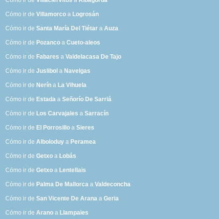
Cómo ir de
Villaciervitos
a
Ribagorda
Cómo ir de
Villamorco
a
Logrosán
Cómo ir de
Santa María Del Tiétar
a
Auza
Cómo ir de
Pozanco
a
Cueto-aleos
Cómo ir de
Fabares
a
Valdelacasa De Tajo
Cómo ir de
Juslibol
a
Navelgas
Cómo ir de
Nerín
a
La Vihuela
Cómo ir de
Estada
a
Señorío De Sarriá
Cómo ir de
Los Carvajales
a
Sarracín
Cómo ir de
El Porrosillo
a
Sieres
Cómo ir de
Alboloduy
a
Peramea
Cómo ir de
Getxo
a
Lobás
Cómo ir de
Getxo
a
Lentellais
Cómo ir de
Palma De Mallorca
a
Valdeconcha
Cómo ir de
San Vicente De Arana
a
Geria
Cómo ir de
Arano
a
Llampaies