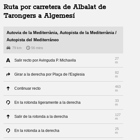
Ruta por carretera de
Albalat de
Tarongers
a
Algemesí
Autovia de la Mediterrània, Autopista de la Mediterrània /
Autopista del Mediterráneo
79 km
56 mins
27
Salir recto por Avinguda P. Michavila
m
82
Girar a la derecha por Plaça de l'Esglesia
m
463
Continuar recto
m
33
En la rotonda ligeramente a la derecha
m
127
Salir de la rotonda a la derecha
m
25
En la rotonda a la derecha
m