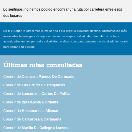
Lo sentimos, no hemos podido encontrar una ruta por carretera entre esos
dos lugares
En
ir y llegar
te ofrecemos la mejor ruta para llegar a cualquier destino. Utilizamos las más
avanzadas tecnologías de representación de mapas, cálculo de rutas, datos de tráfico
actualizados en tiempo real y calculador de distancias para ofrecerte un detallado itenerario
para llegar a tu destino.
Últimas rutas consultadas
Cómo ir de
Coeneo
a
Pánuco De Coronado
Cómo ir de
Los Urrutias
a
Tresjuncos
Cómo ir de
Lanseros
a
Cortes De Pallás
Cómo ir de
Iglesiapinta
a
Urdanta
Cómo ir de
Hontanares
a
Allence
Cómo ir de
Carcarosa
a
Cartagena
Cómo ir de
Murillo De Gállego
a
Luesma