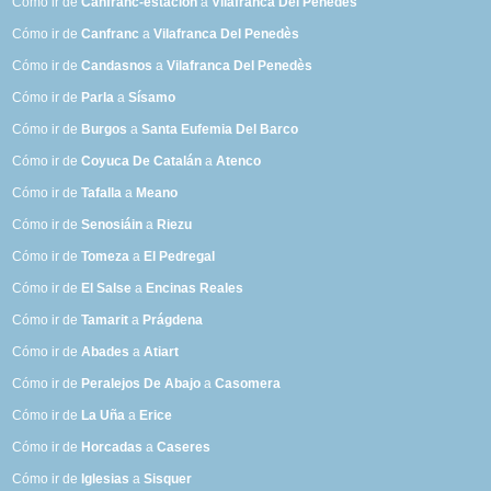
Cómo ir de
Canfranc-estación
a
Vilafranca Del Penedès
Cómo ir de
Canfranc
a
Vilafranca Del Penedès
Cómo ir de
Candasnos
a
Vilafranca Del Penedès
Cómo ir de
Parla
a
Sísamo
Cómo ir de
Burgos
a
Santa Eufemia Del Barco
Cómo ir de
Coyuca De Catalán
a
Atenco
Cómo ir de
Tafalla
a
Meano
Cómo ir de
Senosiáin
a
Riezu
Cómo ir de
Tomeza
a
El Pedregal
Cómo ir de
El Salse
a
Encinas Reales
Cómo ir de
Tamarit
a
Prágdena
Cómo ir de
Abades
a
Atiart
Cómo ir de
Peralejos De Abajo
a
Casomera
Cómo ir de
La Uña
a
Erice
Cómo ir de
Horcadas
a
Caseres
Cómo ir de
Iglesias
a
Sisquer