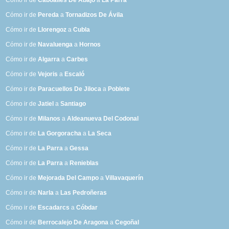
Cómo ir de
Caboalles De Abajo
a
La Parra
Cómo ir de
Pereda
a
Tornadizos De Ávila
Cómo ir de
Llorengoz
a
Cubla
Cómo ir de
Navaluenga
a
Hornos
Cómo ir de
Algarra
a
Carbes
Cómo ir de
Vejoris
a
Escaló
Cómo ir de
Paracuellos De Jiloca
a
Poblete
Cómo ir de
Jatiel
a
Santiago
Cómo ir de
Milanos
a
Aldeanueva Del Codonal
Cómo ir de
La Gorgoracha
a
La Seca
Cómo ir de
La Parra
a
Gessa
Cómo ir de
La Parra
a
Renieblas
Cómo ir de
Mejorada Del Campo
a
Villavaquerín
Cómo ir de
Narla
a
Las Pedroñeras
Cómo ir de
Escadarcs
a
Cóbdar
Cómo ir de
Berrocalejo De Aragona
a
Cegoñal