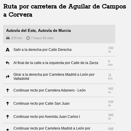
Ruta por carretera de
Aguilar de Campos
a
Corvera
Autovía del Este, Autovía de Murcia
670 km
7 hours 53 mins
192
Salir a la derecha por Calle Derecha
m
6
Al final de la calle a la izquierda por Calle de la Zarza
km
Girar a la derecha por Carretera Madrid a León por
11
Valladolid
km
492
Continuar recto por Carretera Adanero - León
m
535
Continuar recto por Calle San Juan
m
386
Continuar recto por Avenida Juan Carlos I
m
Continuar recto por Carretera Madrid a León por
698