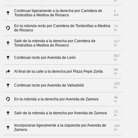
m
Continuar ligeramente a la derecha por Carretera de
5
Tordesillas a Medina de Rioseco
km
En la rotonda recto por Carretera de Tordesillas a Medina
74
de Rioseco
m
Salir de la rotonda a la derecha por Carretera de
617
Tordesillas a Medina de Rioseco
m
857
Continuar recto por Avenida de León
m
99
Al final de la calle a la derecha por Plaza Pepe Zorita
m
163
Continuar recto por Avenida de Valladolid
m
46
En la rotonda a la derecha por Avenida de Zamora
m
21
Salir de la rotonda a la derecha por Avenida de Zamora
m
Incorporarse ligeramente a la izquierda por Avenida de
166
Zamora
m