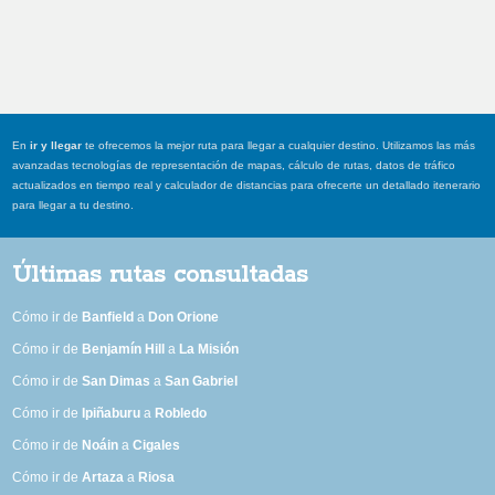
En
ir y llegar
te ofrecemos la mejor ruta para llegar a cualquier destino. Utilizamos las más
avanzadas tecnologías de representación de mapas, cálculo de rutas, datos de tráfico
actualizados en tiempo real y calculador de distancias para ofrecerte un detallado itenerario
para llegar a tu destino.
Últimas rutas consultadas
Cómo ir de
Banfield
a
Don Orione
Cómo ir de
Benjamín Hill
a
La Misión
Cómo ir de
San Dimas
a
San Gabriel
Cómo ir de
Ipiñaburu
a
Robledo
Cómo ir de
Noáin
a
Cigales
Cómo ir de
Artaza
a
Riosa