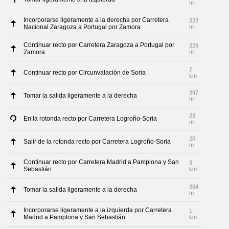
m
Incorporarse ligeramente a la derecha por Carretera
323
Nacional Zaragoza a Portugal por Zamora
m
Continuar recto por Carretera Zaragoza a Portugal por
229
Zamora
m
7
Continuar recto por Circunvalación de Soria
km
397
Tomar la salida ligeramente a la derecha
m
23
En la rotonda recto por Carretera Logroño-Soria
m
20
Salir de la rotonda recto por Carretera Logroño-Soria
m
Continuar recto por Carretera Madrid a Pamplona y San
3
Sebastián
km
364
Tomar la salida ligeramente a la derecha
m
Incorporarse ligeramente a la izquierda por Carretera
1
Madrid a Pamplona y San Sebastián
km