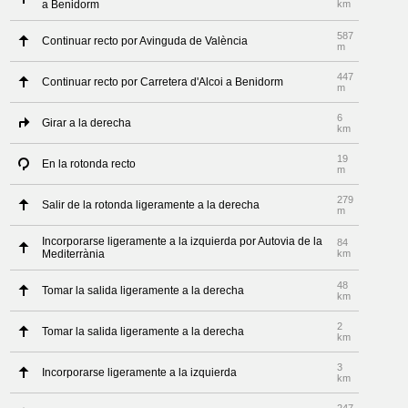
a Benidorm
km
587
Continuar recto por Avinguda de València
m
447
Continuar recto por Carretera d'Alcoi a Benidorm
m
6
Girar a la derecha
km
19
En la rotonda recto
m
279
Salir de la rotonda ligeramente a la derecha
m
Incorporarse ligeramente a la izquierda por Autovia de la
84
Mediterrània
km
48
Tomar la salida ligeramente a la derecha
km
2
Tomar la salida ligeramente a la derecha
km
3
Incorporarse ligeramente a la izquierda
km