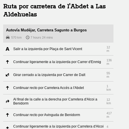
Ruta por carretera de
l'Abdet
a
Las
Aldehuelas
Autovía Mudéjar, Carretera Sagunto a Burgos
570 km
7 hours 24 mins
12
Salir a la izquierda por Plaça de Sant Vicent
m
136
Continuar ligeramente a la izquierda por Carrer d'Enmig
m
55
Girar cerrado a la izquierda por Carrer de Dalt
m
1
Continuar recto por Carretera Accés a l'Abdet
km
Al final de la calle a la derecha por Carretera d'Alcoi a
12
Benidorm
km
417
Continuar recto por Avinguda de Benidorm
m
Continuar ligeramente a la izquierda por Carretera d'Alcoi
4