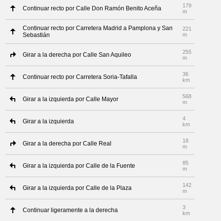
179
Continuar recto por Calle Don Ramón Benito Aceña
m
Continuar recto por Carretera Madrid a Pamplona y San
221
Sebastián
m
255
Girar a la derecha por Calle San Aquileo
m
36
Continuar recto por Carretera Soria-Tafalla
km
568
Girar a la izquierda por Calle Mayor
m
4
Girar a la izquierda
km
18
Girar a la derecha por Calle Real
m
85
Girar a la izquierda por Calle de la Fuente
m
142
Girar a la izquierda por Calle de la Plaza
m
3
Continuar ligeramente a la derecha
km