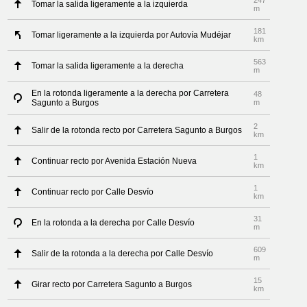
247
Tomar la salida ligeramente a la izquierda
m
181
Tomar ligeramente a la izquierda por Autovía Mudéjar
km
563
Tomar la salida ligeramente a la derecha
m
En la rotonda ligeramente a la derecha por Carretera
48
Sagunto a Burgos
m
2
Salir de la rotonda recto por Carretera Sagunto a Burgos
km
1
Continuar recto por Avenida Estación Nueva
km
1
Continuar recto por Calle Desvío
km
31
En la rotonda a la derecha por Calle Desvío
m
609
Salir de la rotonda a la derecha por Calle Desvío
m
15
Girar recto por Carretera Sagunto a Burgos
km