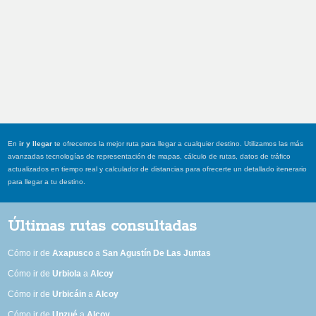
En
ir y llegar
te ofrecemos la mejor ruta para llegar a cualquier destino. Utilizamos las más
avanzadas tecnologías de representación de mapas, cálculo de rutas, datos de tráfico
actualizados en tiempo real y calculador de distancias para ofrecerte un detallado itenerario
para llegar a tu destino.
Últimas rutas consultadas
Cómo ir de
Axapusco
a
San Agustín De Las Juntas
Cómo ir de
Urbiola
a
Alcoy
Cómo ir de
Urbicáin
a
Alcoy
Cómo ir de
Unzué
a
Alcoy