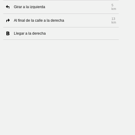
5
Girar a la izquierda
km
13
Al final de la calle a la derecha
km
Llegar a la derecha