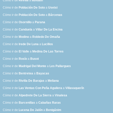
Cómo ir de
Revilla
a
Ilundáin
Cómo ir de
Población De Soto
a
Usetxi
Cómo ir de
Población De Soto
a
Bárcenas
Cómo ir de
Osornillo
a
Parana
Cómo ir de
Canduela
a
Villar De La Encina
Cómo ir de
Modino
a
Robledo De Omaña
Cómo ir de
Irede De Luna
a
Lucillos
Cómo ir de
El Valle
a
Medina De Las Torres
Cómo ir de
Rosío
a
Busot
Cómo ir de
Madrigal Del Monte
a
Les Pallargues
Cómo ir de
Bentretea
a
Bayacas
Cómo ir de
Rivilla De Barajas
a
Meliana
Cómo ir de
Las Ventas Con Peña Aguilera
a
Villavaquerín
Cómo ir de
Alpedrete De La Sierra
a
Vinalesa
Cómo ir de
Barcenillas
a
Cabañas Raras
Cómo ir de
Lucena De Jalón
a
Benigánim